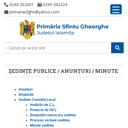
0243-262001
0243-262224
primariasfghe@yahoo.com
ȘEDINȚE PUBLICE / ANUNȚURI / MINUTE
Anunturi
Dispozitii
Sedinte Consiliul Local
Hotărâri de C.L.
Proiecte de HCL
Dispozitii convocare sedinta
Procese verbale sedinta
Minute sedinta