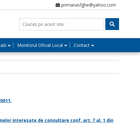
primariasfghe@yahoo.com
nală
Monitorul Oficial Local
Contact
20011.
elor interesate de consultare conf. art. 7 al. 1 din