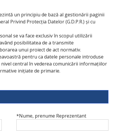
intă un principiu de bază al gestionării paginii
al Privind Protecția Datelor (G.D.P.R.) și cu
nal se va face exclusiv în scopul utilizării
i având posibilitatea de a transmite
laborarea unui proiect de act normativ.
eavoastră pentru ca datele personale introduse
a nivel central în vederea comunicării informațiilor
rmative inițiate de primarie.
*Nume, prenume Reprezentant