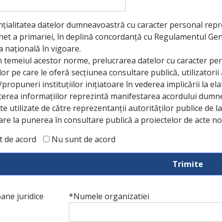
țialitatea datelor dumneavoastră cu caracter personal reprez
net a primariei, în deplină concordanță cu Regulamentul Gener
ia națională în vigoare.
în temeiul acestor norme, prelucrarea datelor cu caracter perso
ților pe care le oferă secțiunea consultare publică, utilizatori
/propuneri instituțiilor inițiatoare în vederea implicării la e
cerea informațiilor reprezintă manifestarea acordului dumn
ate utilizate de către reprezentanții autorităților publice de l
are la punerea în consultare publică a proiectelor de acte no
t de acord
Nu sunt de acord
ane juridice
*Numele organizatiei