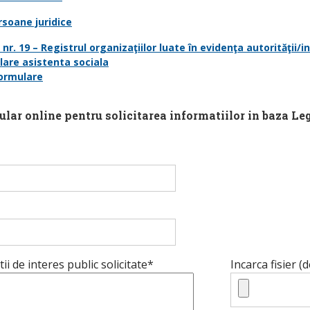
rsoane juridice
nr. 19 – Registrul organizaţiilor luate în evidenţa autorităţii/inst
lare asistenta sociala
formulare
ular online pentru solicitarea informatiilor in baza Leg
ii de interes public solicitate*
Incarca fisier (d