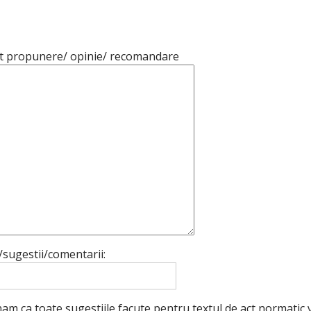
t propunere/ opinie/ recomandare
i/sugestii/comentarii:
m ca toate sugestiile facute pentru textul de act normatic vo