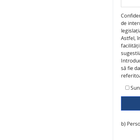
Confiden
de inter
legislaț
Astfel, 
facilită
sugestii
Introdu
să fie d
referito
Sun
b) Perso