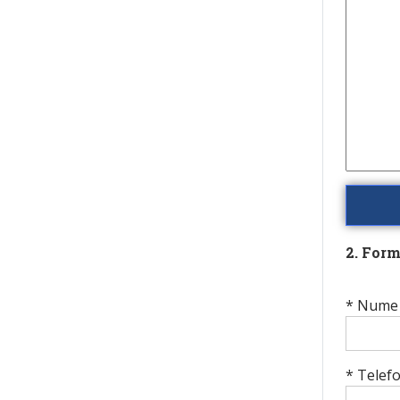
2. Form
* Nume 
* Telef