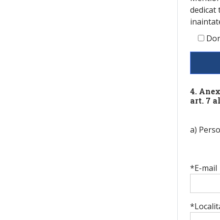
dedicat 
inaintat
Dor
4. Anex
art. 7 a
a) Perso
*E-mail
*Localit