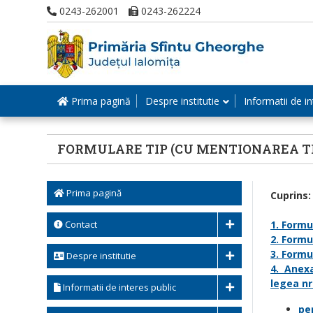
0243-262001
0243-262224
Prima pagină
Despre institutie
Informatii de in
FORMULARE TIP (CU MENTIONAREA T
Prima pagină
Cuprins:
Contact
1. Formu
2. Formu
3. Formu
Despre institutie
4. Anexa
legea nr
Informatii de interes public
pe