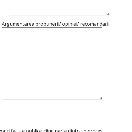
Argumentarea propunerii/ opiniei/ recomandarii
r fi facute publice, fiind parte dintr-un proces