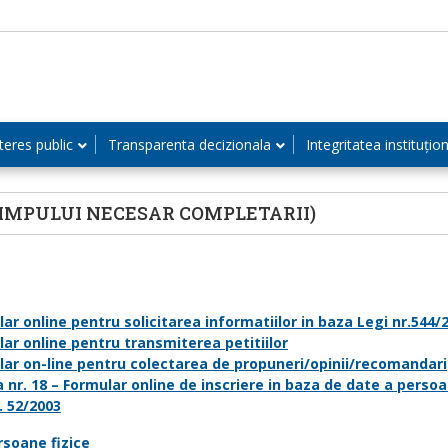
teres public
Transparenta decizionala
Integritatea instituțio
IMPULUI NECESAR COMPLETARII)
lar online pentru solicitarea informatiilor in baza Legi nr.544/
lar online pentru transmiterea petitiilor
lar on-line pentru colectarea de propuneri/opinii/recomandari
 nr. 18 – Formular online de inscriere in baza de date a persoan
. 52/2003
rsoane fizice