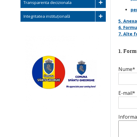
Transparenta decizionala
pe
Integritatea instituțională
5. Anexa 
6. Formu
7. Alte 
1. Form
Nume*
E-mail*
Informat