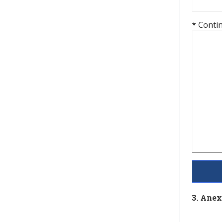
* Contin
3. Anex