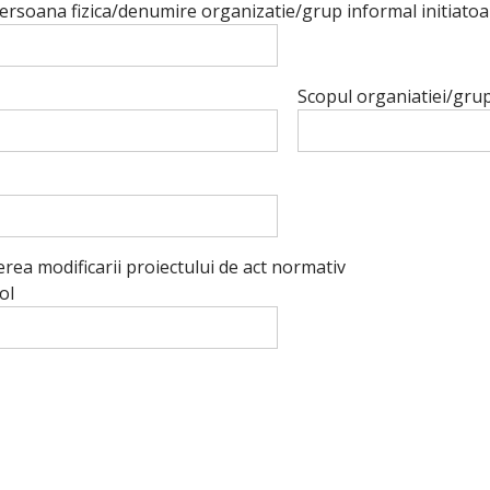
rsoana fizica/denumire organizatie/grup informal initiatoar
Scopul organiatiei/grupu
ea modificarii proiectului de act normativ
ol