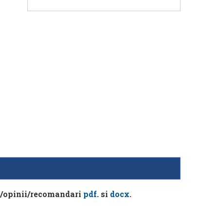
ri/opinii/recomandari
pdf
. si
docx
.