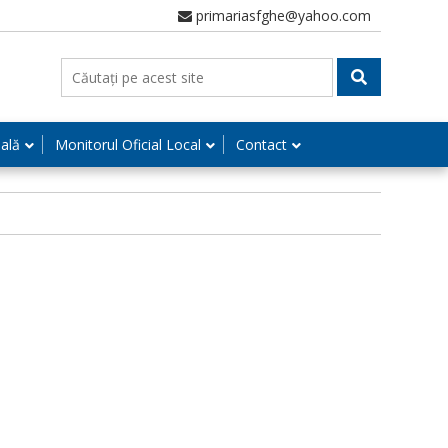
primariasfghe@yahoo.com
nală
Monitorul Oficial Local
Contact