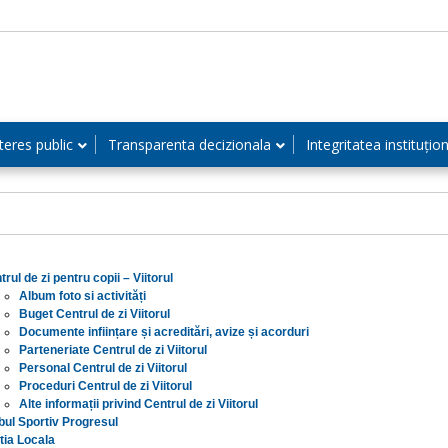
teres public
Transparenta decizionala
Integritatea instituțio
rul de zi pentru copii – Viitorul
Album foto si activități
Buget Centrul de zi Viitorul
Documente inființare și acreditări, avize și acorduri
Parteneriate Centrul de zi Viitorul
Personal Centrul de zi Viitorul
Proceduri Centrul de zi Viitorul
Alte informații privind Centrul de zi Viitorul
bul Sportiv Progresul
itia Locala