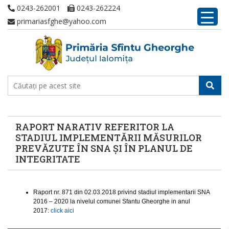
0243-262001
0243-262224
primariasfghe@yahoo.com
RAPORT NARATIV REFERITOR LA
STADIUL IMPLEMENTĂRII MĂSURILOR
PREVĂZUTE ÎN SNA ȘI ÎN PLANUL DE
INTEGRITATE
Raport nr. 871 din 02.03.2018 privind stadiul implementarii SNA
2016 – 2020 la nivelul comunei Sfantu Gheorghe in anul
2017:
click aici