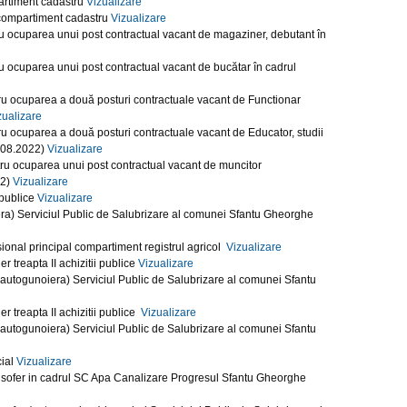
partiment cadastru
Vizualizare
t compartiment cadastru
Vizualizare
u ocuparea unui post contractual vacant de magaziner, debutant în
 ocuparea unui post contractual vacant de bucătar în cadrul
ru ocuparea a două posturi contractuale vacant de Functionar
zualizare
u ocuparea a două posturi contractuale vacant de Educator, studii
5.08.2022)
Vizualizare
ru ocuparea unui post contractual vacant de muncitor
22)
Vizualizare
 publice
Vizualizare
era) Serviciul Public de Salubrizare al comunei Sfantu Gheorghe
sional principal compartiment registrul agricol
Vizualizare
 treapta II achizitii publice
Vizualizare
(autogunoiera) Serviciul Public de Salubrizare al comunei Sfantu
r treapta II achizitii publice
Vizualizare
(autogunoiera) Serviciul Public de Salubrizare al comunei Sfantu
cial
Vizualizare
 sofer in cadrul SC Apa Canalizare Progresul Sfantu Gheorghe