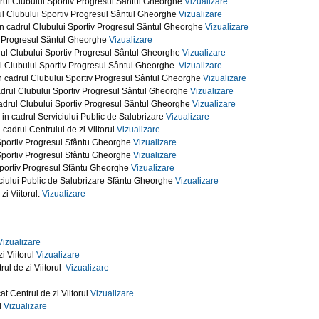
adrul Clubului Sportiv Progresul Sântul Gheorghe
Vizualizare
rul Clubului Sportiv Progresul Sântul Gheorghe
Vizualizare
 in cadrul Clubului Sportiv Progresul Sântul Gheorghe
Vizualizare
tiv Progresul Sântul Gheorghe
Vizualizare
drul Clubului Sportiv Progresul Sântul Gheorghe
Vizualizare
rul Clubului Sportiv Progresul Sântul Gheorghe
Vizualizare
 in cadrul Clubului Sportiv Progresul Sântul Gheorghe
Vizualizare
cadrul Clubului Sportiv Progresul Sântul Gheorghe
Vizualizare
 cadrul Clubului Sportiv Progresul Sântul Gheorghe
Vizualizare
 in cadrul Serviciului Public de Salubrizare
Vizualizare
 cadrul Centrului de zi Viitorul
Vizualizare
 Sportiv Progresul Sfântu Gheorghe
Vizualizare
 Sportiv Progresul Sfântu Gheorghe
Vizualizare
 Sportiv Progresul Sfântu Gheorghe
Vizualizare
iciului Public de Salubrizare Sfântu Gheorghe
Vizualizare
zi Viitorul.
Vizualizare
Vizualizare
i Viitorul
Vizualizare
rul de zi Viitorul
Vizualizare
t Centrul de zi Viitorul
Vizualizare
l
Vizualizare