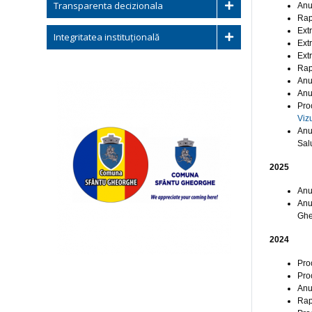
Transparenta decizionala
Anu
Rap
Ext
Integritatea instituțională
Ext
Ext
Rap
Anu
Anu
Pro
Viz
Anu
Sal
2025
Anu
Anu
Gh
2024
Pro
Pro
Anu
Rap