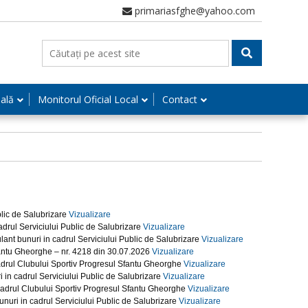
primariasfghe@yahoo.com
nală
Monitorul Oficial Local
Contact
blic de Salubrizare
Vizualizare
adrul Serviciului Public de Salubrizare
Vizualizare
ant bunuri in cadrul Serviciului Public de Salubrizare
Vizualizare
Sfantu Gheorghe – nr. 4218 din 30.07.2026
Vizualizare
cadrul Clubului Sportiv Progresul Sfantu Gheorghe
Vizualizare
 in cadrul Serviciului Public de Salubrizare
Vizualizare
 cadrul Clubului Sportiv Progresul Sfantu Gheorghe
Vizualizare
nuri in cadrul Serviciului Public de Salubrizare
Vizualizare