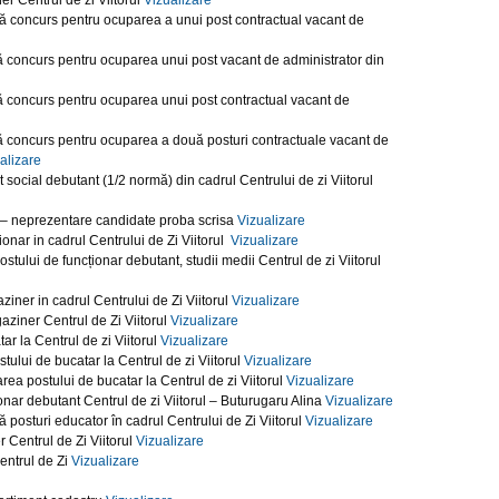
r Centrul de zi Viitorul
Vizualizare
ă concurs pentru ocuparea a unui post contractual vacant de
 concurs pentru ocuparea unui post vacant de administrator din
 concurs pentru ocuparea unui post contractual vacant de
 concurs pentru ocuparea a două posturi contractuale vacant de
alizare
ocial debutant (1/2 normă) din cadrul Centrului de zi Viitorul
l – neprezentare candidate proba scrisa
Vizualizare
onar in cadrul Centrului de Zi Viitorul
Vizualizare
tului de funcționar debutant, studii medii Centrul de zi Viitorul
ziner in cadrul Centrului de Zi Viitorul
Vizualizare
aziner Centrul de Zi Viitorul
Vizualizare
ar la Centrul de zi Viitorul
Vizualizare
tului de bucatar la Centrul de zi Viitorul
Vizualizare
ea postului de bucatar la Centrul de zi Viitorul
Vizualizare
nar debutant Centrul de zi Viitorul – Buturugaru Alina
Vizualizare
posturi educator în cadrul Centrului de Zi Viitorul
Vizualizare
 Centrul de Zi Viitorul
Vizualizare
entrul de Zi
Vizualizare