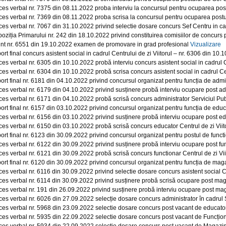
ces verbal nr. 7375 din 08.11.2022 proba interviu la concursul pentru ocuparea postu
ces verbal nr. 7369 din 08.11.2022 proba scrisa la concursul pentru ocuparea postulu
ces verbal nr. 7067 din 31.10.2022 privind selectie dosare concurs Sef Centru in cad
poziția Primarului nr. 242 din 18.10.2022 privind constituirea comisiilor de concurs 
nt nr. 6551 din 19.10.2022 examen de promovare in grad profesional
Vizualizare
rt final concurs asistent social in cadrul Centrului de zi Viitorul – nr. 6306 din 10
ces verbal nr. 6305 din 10.10.2022 probă interviu concurs asistent social in cadrul C
ces verbal nr. 6304 din 10.10.2022 probă scrisa concurs asistent social in cadrul Cen
ort final nr. 6181 din 04.10.2022 privind concursul organizat pentru funcția de admi
ces verbal nr. 6179 din 04.10.2022 privind susținere probă interviu ocupare post ad
ces verbal nr. 6171 din 04.10.2022 probă scrisă concurs administrator Serviciul Pu
ort final nr. 6157 din 03.10.2022 privind concursul organizat pentru funcția de educa
ces verbal nr. 6156 din 03.10.2022 privind susținere probă interviu ocupare post ed
ces verbal nr. 6150 din 03.10.2022 probă scrisă concurs educator Centrul de zi Viit
ort final nr. 6123 din 30.09.2022 privind concursul organizat pentru postul de functi
ces verbal nr. 6122 din 30.09.2022 privind susținere probă interviu ocupare post fun
ces verbal nr. 6121 din 30.09.2022 probă scrisă concurs functionar Centrul de zi Vi
ort final nr. 6120 din 30.09.2022 privind concursul organizat pentru funcția de maga
ces verbal nr. 6116 din 30.09.2022 privind selectie dosare concurs asistent social Ce
ces verbal nr. 6114 din 30.09.2022 privind susținere probă scrisă ocupare post mag
ces verbal nr. 191 din 26.09.2022 privind susținere probă interviu ocupare post mag
ces verbal nr. 6026 din 27.09.2022 selecție dosare concurs administrator în cadrul 
ces verbal nr. 5968 din 23.09.2022 selectie dosare concurs post vacant de educator 
ces verbal nr. 5935 din 22.09.2022 selectie dosare concurs post vacant de Funcționa