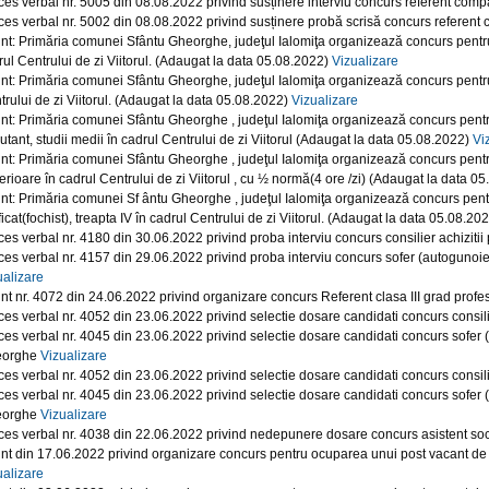
ces verbal nr. 5005 din 08.08.2022 privind susținere interviu concurs referent com
ces verbal nr. 5002 din 08.08.2022 privind susținere probă scrisă concurs referen
nt: Primăria comunei Sfântu Gheorghe, judeţul Ialomiţa organizează concurs pentr
rul Centrului de zi Viitorul. (Adaugat la data 05.08.2022)
Vizualizare
nt: Primăria comunei Sfântu Gheorghe, judeţul Ialomiţa organizează concurs pentru
trului de zi Viitorul. (Adaugat la data 05.08.2022)
Vizualizare
nt: Primăria comunei Sfântu Gheorghe , judeţul Ialomiţa organizează concurs pent
utant, studii medii în cadrul Centrului de zi Viitorul (Adaugat la data 05.08.2022)
Vi
nt: Primăria comunei Sfântu Gheorghe , judeţul Ialomiţa organizează concurs pentr
erioare în cadrul Centrului de zi Viitorul , cu ½ normă(4 ore /zi) (Adaugat la data 0
nt: Primăria comunei Sf ântu Gheorghe , judeţul Ialomiţa organizează concurs pent
ficat(fochist), treapta IV în cadrul Centrului de zi Viitorul. (Adaugat la data 05.08.20
ces verbal nr. 4180 din 30.06.2022 privind proba interviu concurs consilier achizitii
ces verbal nr. 4157 din 29.06.2022 privind proba interviu concurs sofer (autogunoi
ualizare
nt nr. 4072 din 24.06.2022 privind organizare concurs Referent clasa III grad profe
ces verbal nr. 4052 din 23.06.2022 privind selectie dosare candidati concurs consilier
ces verbal nr. 4045 din 23.06.2022 privind selectie dosare candidati concurs sofer 
eorghe
Vizualizare
ces verbal nr. 4052 din 23.06.2022 privind selectie dosare candidati concurs consilie
ces verbal nr. 4045 din 23.06.2022 privind selectie dosare candidati concurs sofer 
eorghe
Vizualizare
ces verbal nr. 4038 din 22.06.2022 privind nedepunere dosare concurs asistent so
nt din 17.06.2022 privind organizare concurs pentru ocuparea unui post vacant de
ualizare