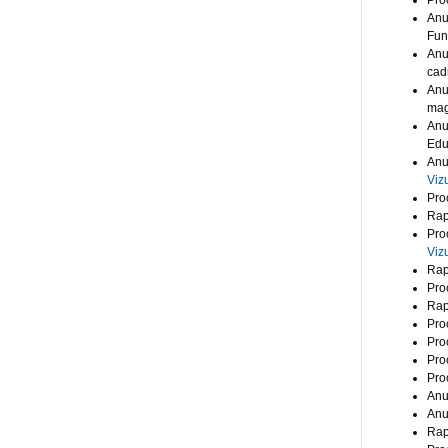
Pro
Anu
Func
Anu
cadr
Anu
mag
Anu
Educ
Anu
Viz
Pro
Rap
Pro
Viz
Rap
Pro
Rap
Pro
Pro
Pro
Pro
Anu
Anu
Rap