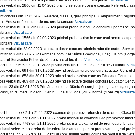
nt nr. 2818 din 10.04.2023 privind concurs consilier achizitii publice
Vizualizare
ces verbal nr. 2866 din 11.04.2023 privind selectare dosare concurs Referent, clasa 
ualizare
nt concurs din 17.03.2023 Referent, clasa III, grad principal, Compartiment Registr
Anexa nr 4 formular de incriere la concurs
Vizualizare
ces verbal nr. 1618 din 03.03.2023 privind proba interviu la concursul pentru ocupar
ubrizare
Vizualizare
ces verbal nr. 1566 din 02.03.2023 privind proba scrisa la concursul pentru ocuparea
ubrizare
Vizualizare
ces verbal din 23.02.2023 selectare dosar concurs administrator din cadrul Serviciulu
nt nr. 953 din 07.02.2023 Primăria comunei Sfântu Gheorghe, judeţul Ialomiţa org
cadrul Serviciului Public de Salubrizare al localitatii
Vizualizare
ort final nr. 695 din 31.01.2023 privind concurs Educator Centrul de Zi Viitoru
Vizu
ces verbal nr. 694 din 31.01.2023 privind proba interviu concurs Educator Centrul de
ces verbal nr. 658 din 30.01.2023 privind proba scrisa concurs Educator Centrul de 
ces verbal nr. 469 din 19.01.2023 privind selectare dosare concurs Educator Centrul
nt nr. 23 din 03.01.2023 Primăria comunei Sfântu Gheorghe, judeţul Ialomiţa orga
ator, studii medii în cadrul Centrului de zi Viitorul , cu ½ normă (4 ore /zi)
Vizualiza
ort final nr. 7782 din 21.11.2022 examen de promovarefunctia de referent, Clasa III
ces verbal nr. 7781 din 21.11.2022 proba interviu la examenul de promovare functia
ces verbal nr. 7763 din 21.11.2022 proba scrisa la examenul de promovare functia R
ultatul selectiei dosarelor de inscriere la examenul pentru promovare in grad prof
ortul final nr. 7376 din 08.11.2022 al concursului pentru ocuparea postului de Sef Ce