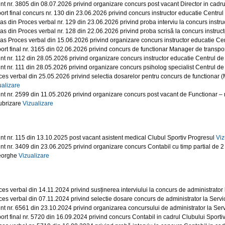
nt nr. 3805 din 08.07.2026 privind organizare concurs post vacant Director in cad
ort final concurs nr. 130 din 23.06.2026 privind concurs instructor educatie Centrul 
ras din Proces verbal nr. 129 din 23.06.2026 privind proba interviu la concurs instru
ras din Proces verbal nr. 128 din 22.06.2026 privind proba scrisă la concurs instruct
ras Proces verbal din 15.06.2026 privind organizare concurs instructor educatie Cent
ort final nr. 3165 din 02.06.2026 privind concurs de functionar Manager de transpor
nt nr. 112 din 28.05.2026 privind organizare concurs instructor educatie Centrul de 
nt nr. 111 din 28.05.2026 privind organizare concurs psiholog specialist Centrul de 
ces verbal din 25.05.2026 privind selectia dosarelor pentru concurs de functionar (
ualizare
nt nr. 2599 din 11.05.2026 privind organizare concurs post vacant de Functionar – 
ubrizare
Vizualizare
nt nr. 115 din 13.10.2025 post vacant asistent medical Clubul Sportiv Progresul
Viz
nt nr. 3409 din 23.06.2025 privind organizare concurs Contabil cu timp partial de 2 
eorghe
Vizualizare
ces verbal din 14.11.2024 privind susținerea interviului la concurs de administrator
ces verbal din 07.11.2024 privind selectie dosare concurs de administrator la Servi
nt nr. 6561 din 23.10.2024 privind organizarea concursului de administrator la Servic
ort final nr. 5720 din 16.09.2024 privind concurs Contabil in cadrul Clubului Spor