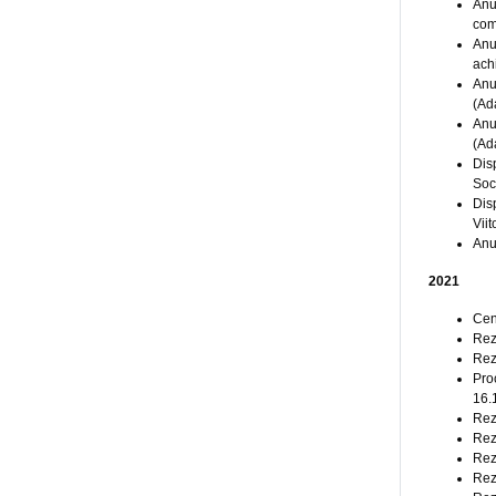
Anu
com
Anu
achi
Anu
(Ad
Anu
(Ad
Dis
Soci
Dis
Viit
Anu
2021
Cen
Rez
Rez
Pro
16.
Rez
Rez
Rez
Rez