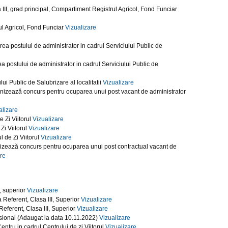
III, grad principal, Compartiment Registrul Agricol, Fond Funciar
ul Agricol, Fond Funciar
Vizualizare
ea postului de administrator in cadrul Serviciului Public de
 postului de administrator in cadrul Serviciului Public de
i Public de Salubrizare al localitatii
Vizualizare
anizează concurs pentru ocuparea unui post vacant de administrator
alizare
 Zi Viitorul
Vizualizare
Zi Viitorul
Vizualizare
 de Zi Viitorul
Vizualizare
nizează concurs pentru ocuparea unui post contractual vacant de
re
, superior
Vizualizare
 Referent, Clasa III, Superior
Vizualizare
eferent, Clasa III, Superior
Vizualizare
esional (Adaugat la data 10.11.2022)
Vizualizare
ntru in cadrul Centrului de zi Viitorul
Vizualizare