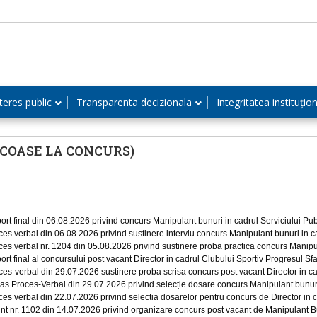
teres public
Transparenta decizionala
Integritatea instituțio
COASE LA CONCURS)
ort final din 06.08.2026 privind concurs Manipulant bunuri in cadrul Serviciului Pu
ces verbal din 06.08.2026 privind sustinere interviu concurs Manipulant bunuri in c
ces verbal nr. 1204 din 05.08.2026 privind sustinere proba practica concurs Manipul
ort final al concursului post vacant Director in cadrul Clubului Sportiv Progresul 
ces-verbal din 29.07.2026 sustinere proba scrisa concurs post vacant Director in 
ras Proces-Verbal din 29.07.2026 privind selecție dosare concurs Manipulant bunuri
ces verbal din 22.07.2026 privind selectia dosarelor pentru concurs de Director in
nt nr. 1102 din 14.07.2026 privind organizare concurs post vacant de Manipulant Bu