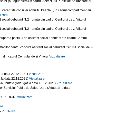
ofer (autogunoiera) in cadrul Serviciului Public de Salubrizare al
cant de consilier achizitii, treapta II, in cadrul compartimentului
lizare
ocial debutant (1/2 normă) din cadrul Centrului de zi Viitorul
ocial debutant (1/2 normă) din cadrul Centrului de zi Viitorul
cuparea postului de asistent social debutant din cadrul Centrului
tatiilor pentru concurs asistent social debutant Centrul Social de Zi
 din cadrul Centrului de zi Viitorul
Vizualizare
t la data 22.12.2021)
Vizualizare
t la data 22.12.2021)
Vizualizare
e Salubritate (Adaugat la data 16.12.2021)
Vizualizare
tor Serviciul Public de Salubrizare (Adaugat la data
s. I SUPERIOR
Vizualizare
are
Vizualizare