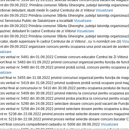
ces verbal nr. 5934 din 22.09.2022 selectie dosare concurs post vacant de Magazine
nt din 09.09.2022: Primăria comunei Sfântu Gheorghe, judeţul Ialomiţa organizeaz
tionar debutant, studii medii în cadrul Centrului de zi Viitorul
Vizualizare
nt din 09.09.2022 Primăria comunei Sfântu Gheorghe, judeţul Ialomiţa organizează
ul Serviciului Public de Salubrizare a localitatii
Vizualizare
nt din 09.09.2022 Primăria comunei Sfântu Gheorghe, judeţul Ialomiţa organizează
aziner, debutant în cadrul Centrului de zi Viitorul
Vizualizare
nt din 09.09.2022 Primăria comunei Sfântu Gheorghe, judeţul Ialomiţa organizează
ator, studii superioare în cadrul Centrului de zi Viitorul , cu ½ normă(4 ore /zi)
Vizu
nt din 09.09.2022 organizare concurs pentru ocuparea unui post vacant de asistent s
ualizare
ces verbal nr. 5491 din 01.09.2022 Comisie concurs educator Centrul de Zi Viitoru
ort final nr. 5483 din 01.09.2022 privind concursul organizat pentru funcția de functi
ces verbal nr. 5480 din 01.09.2022 privind probă scrisă, concurs pentru ocuparea pos
ualizare
ort final nr. 5455 din 31.08.2022 privind concursul organizat pentru funcția de maga
ces verbal nr. 5419 din 31.08.2022 privind susținere probă scrisă ocupare post mag
ortul final al concursului nr. 5410 din 30.08.2022 pentru ocuparea postului de bucat
ces verbal nr. 5409 din 30.08.2022 privind interviu la concursul pentru ocuparea pos
ces verbal nr. 5402 din 30.08.2022 privind proba practica la concursul pentru ocupar
ces verbal nr. 5290 din 24.08.2022 selectare dosare concurs post vacant de Funcțio
ces verbal nr. 5258 din 24.08.2022 privind selectare dosare pentru ocuparea a două 
nt nr. 5238 din 23.08.2022 privind proces verbal selectie dosare concurs magaziner
nt nr. 5219 din 22.08.2022 privind proces verbal selectie dosare concurs bucatar C
ort final concurs compartiment cadastru nr. 5006 din 08.08.2022
Vizualizare