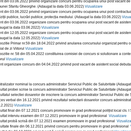
nt din 03.06.2022 privind organizare concurs pentru ocuparea unui post vacant de s
unei Sfantu Gheorghe. (Adaugat la data 03.06.2022)
Vizualizare
nt din 03.06.2022 privind organizare concurs pentru ocuparea unui post contractual va
ziții publice, lucrări publice, protecția mediului. (Adaugat la data 03.06.2022)
Vizua
nt din 03.06.2022 organizare concurs pentru ocuparea unui post vacant de asistent s
augat la data 03.06.2022)
Vizualizare
nt din 12.05.2022 organizare concurs pentru ocuparea unui post vacant de asistent s
augat la data 12.05.2022)
Vizualizare
pozitie Primar nr.59 din 18.04.2022 privind anularea concursului organizat pentru o
al de zi Viitorul
Vizualizare
pozitie nr. 58 din 05.04.2022 constituirea comisiei de concurs si solutionare a contes
orul
Vizualizare
nt organizare concurs din 04.04.2022 privind post vacant de asistent social debutant
tralizator nominal la concurs administrator Serviciul Public de Salubritate (Adauga
ultat probei scrise la concurs administrator Serviciul Public de Salubritate (Adauga
ultatul selectiei dosarelor de inscriere la concurs administrator Serviciul Public d
ces verbal din 16.12.2021 privind rezultatul selectarii dosarelor concurs administra
12.2021)
Vizualizare
ultat final din 07.12.2021 concurs promovare in grad profesional polițist local cl
ultat interviu examen din 07.12.2021 promovare in grad profesional
Vizualizare
ultat probă scrisă din 07.12.2021 examen promovare in grad profesional
Vizualiz
ultate finale din 06.12.2021 privind concurs pentru promovare in grad profesional