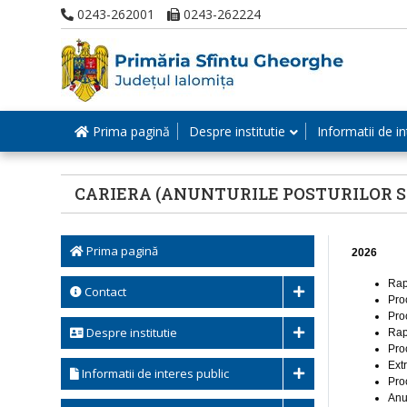
0243-262001
0243-262224
Prima pagină
Despre institutie
Informatii de in
CARIERA (ANUNTURILE POSTURILOR S
Prima pagină
2026
Rap
Contact
Pro
Pro
Despre institutie
Rap
Pro
Ext
Informatii de interes public
Pro
Anu