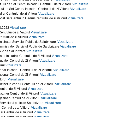
lui de Sef Centru in cadrul Centrului de zi Viitorul
Vizualizare
i de Sef Centru in cadrul Centrului de zi Viitorul
Vizualizare
rul Centrului de zi Viitorul
Vizualizare
post Sef Centru in Cadrul Centrului de zi Viitorul
Vizualizare
.10.2022
Vizualizare
entrului de zi Viitorul
Vizualizare
trului de zi Viitorul
Vizualizare
nistrator Serviciul Public de Salubrizare
Vizualizare
ministrator Serviciul Public de Salubrizare
Vizualizare
blic de Salubrizare
Vizualizare
tor in cadrul Centrului de Zi Viitorul
Vizualizare
ucator Centrul de Zi Viitorul
Vizualizare
orul
Vizualizare
onar in cadrul Centrului de Zi Viitorul
Vizualizare
tionar Centrul de Zi Viitorul
Vizualizare
itorul
Vizualizare
ziner in cadrul Centrului de Zi Viitorul
Vizualizare
ntrul de Zi Viitorul
Vizualizare
aziner Centrul de Zi Viitorul
Vizualizare
aziner Centrul de Zi Viitorul
Vizualizare
Serviciului pulic de Salubrizare
Vizualizare
Centrul de zi Viitorul
Vizualizare
r Centrul de zi Viitorul
Vizualizare