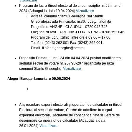
Vizualizare
Program de lucru Biroul electoral de circumscriptie nr. 59 in anul
2024 (Adaugat la data 19.04.2024)
Vizualizare
Adresă: comuna Sfantu Gheorghe, sat Sfantu
Gheorghe,strada Principala, nr.36, judeţul Ialomiţa
Preşedinte: ANGHEL CLAUDIU – 0720.043.743
Locţiitor: NOVAC RAMONA -FLORENTINA – 0766.352.046
Program de lucru : zilnic, între orele 09.00 – 17.00
Telefon: (0243) 262.001 Fax: (0243) 262.001
Email- il.sfantugheorghe@bec.ro
Dispoziția Primarului nr. 124 din 04.04.2024 privind modificarea
sediului sectiei de votare nr. 207/23-207 organizata pe raza
comunei Sfantu Gheorghe
Vizualizare
Alegeri Europarlamentare 09.06.2024
Afiș recrutare experți electorali și operatori de calculator în Biroul
Electoral al sectiei de votare, Cerere de admitere în corpul
experților electorali, Declaratie de confidentialitate si Cerere de
desemnare ca operator de calculator (Adaugat la data
26.01.2024)
Vizualizare