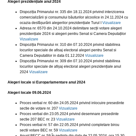
Alegeri prezidențiale anul 2024
Dispoziția Primarului nr. 335 din 18.11.2024 privind interzicerea
comercializării și consumului băuturilor alcoolice in 24.11.2024 cu
ocazia desfășurării alegerilor prezidențiale Turul I
Vizualizare
Adresa nr. 6570 din 24.10.2024 delimitare secții votare alegeri
prezidențiale 2024 si alegeri pentru Senat si Camera Deputaților
Vizualizare
Dispoziția Primarului nr. 310 din 07.10.2024 privind stabilirea
locurilor speciale de afisaj electoral alegeri pentru Senat si
Camera Deputatilor in data 01.12.2024
Vizualizare
Dispoziția Primarului nr. 309 din 07.10.2024 privind stabilirea
locurilor speciale de afișaj electoral alegeri prezidențiale anul
2024
Vizualizare
Alegeri locale si Europarlamentare anul 2024
Alegeri locale 09.06.2024
Proces verbal nr. 60 din 24.05.2024 privind inlocuire presedinte
sectie de votare nr. 207
Vizualizare
Proces verbal din 23.05.2024 privind desemnare presedinte
sectie 207 BEC nr. 23
Vizualizare
Proces verbal nr. 57 din 22.05.2024 privind completare birou
sectii votare BEC nr. 59
Vizualizare
Anunț BECC nr. 59 În ședința din data de 22.05.2024, ora 15,30