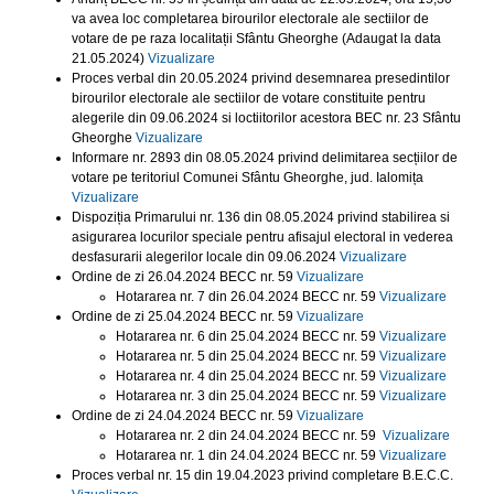
va avea loc completarea birourilor electorale ale sectiilor de
votare de pe raza localitații Sfântu Gheorghe (Adaugat la data
21.05.2024)
Vizualizare
Proces verbal din 20.05.2024 privind desemnarea presedintilor
birourilor electorale ale sectiilor de votare constituite pentru
alegerile din 09.06.2024 si loctiitorilor acestora BEC nr. 23 Sfântu
Gheorghe
Vizualizare
Informare nr. 2893 din 08.05.2024 privind delimitarea secțiilor de
votare pe teritoriul Comunei Sfântu Gheorghe, jud. Ialomița
Vizualizare
Dispoziția Primarului nr. 136 din 08.05.2024 privind stabilirea si
asigurarea locurilor speciale pentru afisajul electoral in vederea
desfasurarii alegerilor locale din 09.06.2024
Vizualizare
Ordine de zi 26.04.2024 BECC nr. 59
Vizualizare
Hotararea nr. 7 din 26.04.2024 BECC nr. 59
Vizualizare
Ordine de zi 25.04.2024 BECC nr. 59
Vizualizare
Hotararea nr. 6 din 25.04.2024 BECC nr. 59
Vizualizare
Hotararea nr. 5 din 25.04.2024 BECC nr. 59
Vizualizare
Hotararea nr. 4 din 25.04.2024 BECC nr. 59
Vizualizare
Hotararea nr. 3 din 25.04.2024 BECC nr. 59
Vizualizare
Ordine de zi 24.04.2024 BECC nr. 59
Vizualizare
Hotararea nr. 2 din 24.04.2024 BECC nr. 59
Vizualizare
Hotararea nr. 1 din 24.04.2024 BECC nr. 59
Vizualizare
Proces verbal nr. 15 din 19.04.2023 privind completare B.E.C.C.