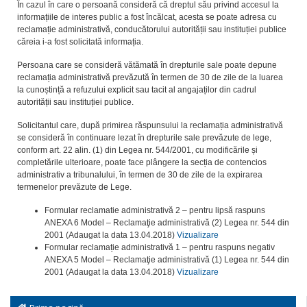
În cazul în care o persoană consideră că dreptul său privind accesul la
informațiile de interes public a fost încălcat, acesta se poate adresa cu
reclamație administrativă, conducătorului autorității sau instituției publice
căreia i-a fost solicitată informația.
Persoana care se consideră vătămată în drepturile sale poate depune
reclamația administrativă prevăzută în termen de 30 de zile de la luarea
la cunoștință a refuzului explicit sau tacit al angajaților din cadrul
autorității sau instituției publice.
Solicitantul care, după primirea răspunsului la reclamația administrativă
se consideră în continuare lezat în drepturile sale prevăzute de lege,
conform art. 22 alin. (1) din Legea nr. 544/2001, cu modificările și
completările ulterioare, poate face plângere la secția de contencios
administrativ a tribunalului, în termen de 30 de zile de la expirarea
termenelor prevăzute de Lege.
Formular reclamatie administrativă 2 – pentru lipsă raspuns
ANEXA 6 Model – Reclamaţie administrativă (2) Legea nr. 544 din
2001 (Adaugat la data 13.04.2018)
Vizualizare
Formular reclamație administrativă 1 – pentru raspuns negativ
ANEXA 5 Model – Reclamaţie administrativă (1) Legea nr. 544 din
2001 (Adaugat la data 13.04.2018)
Vizualizare