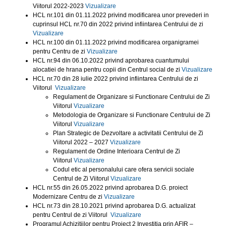
Viitorul 2022-2023
Vizualizare
HCL nr.101 din 01.11.2022 privind modificarea unor prevederi in
cuprinsul HCL nr.70 din 2022 privind infiintarea Centrului de zi
Vizualizare
HCL nr.100 din 01.11.2022 privind modificarea organigramei
pentru Centru de zi
Vizualizare
HCL nr.94 din 06.10.2022 privind aprobarea cuantumului
alocatiei de hrana pentru copii din Centrul social de zi
Vizualizare
HCL nr.70 din 28 iulie 2022 privind infiintarea Centrului de zi
Viitorul
Vizualizare
Regulament de Organizare si Functionare Centrului de Zi
Viitorul
Vizualizare
Metodologia de Organizare si Functionare Centrului de Zi
Viitorul
Vizualizare
Plan Strategic de Dezvoltare a activitatii Centrului de Zi
Viitorul 2022 – 2027
Vizualizare
Regulament de Ordine Interioara Centrul de Zi
Viitorul
Vizualizare
Codul etic al personalului care ofera servicii sociale
Centrul de Zi Viitorul
Vizualizare
HCL nr.55 din 26.05.2022 privind aprobarea D.G. proiect
Modernizare Centru de zi
Vizualizare
HCL nr.73 din 28.10.2021 privind aprobarea D.G. actualizat
pentru Centrul de zi Viitorul
Vizualizare
Programul Achizitiilor pentru Proiect 2 Investitia prin AFIR –