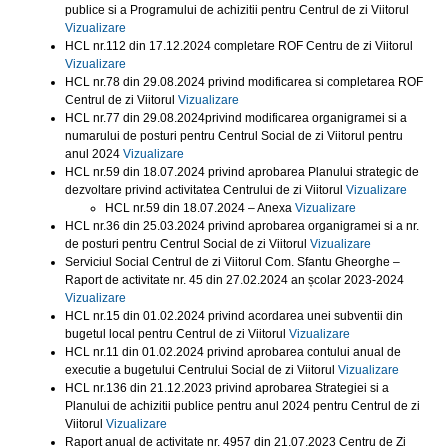
publice si a Programului de achizitii pentru Centrul de zi Viitorul
Vizualizare
HCL nr.112 din 17.12.2024 completare ROF Centru de zi Viitorul
Vizualizare
HCL nr.78 din 29.08.2024 privind modificarea si completarea ROF
Centrul de zi Viitorul
Vizualizare
HCL nr.77 din 29.08.2024privind modificarea organigramei si a
numarului de posturi pentru Centrul Social de zi Viitorul pentru
anul 2024
Vizualizare
HCL nr.59 din 18.07.2024 privind aprobarea Planului strategic de
dezvoltare privind activitatea Centrului de zi Viitorul
Vizualizare
HCL nr.59 din 18.07.2024 – Anexa
Vizualizare
HCL nr.36 din 25.03.2024 privind aprobarea organigramei si a nr.
de posturi pentru Centrul Social de zi Viitorul
Vizualizare
Serviciul Social Centrul de zi Viitorul Com. Sfantu Gheorghe –
Raport de activitate nr. 45 din 27.02.2024 an școlar 2023-2024
Vizualizare
HCL nr.15 din 01.02.2024 privind acordarea unei subventii din
bugetul local pentru Centrul de zi Viitorul
Vizualizare
HCL nr.11 din 01.02.2024 privind aprobarea contului anual de
executie a bugetului Centrului Social de zi Viitorul
Vizualizare
HCL nr.136 din 21.12.2023 privind aprobarea Strategiei si a
Planului de achizitii publice pentru anul 2024 pentru Centrul de zi
Viitorul
Vizualizare
Raport anual de activitate nr. 4957 din 21.07.2023 Centru de Zi