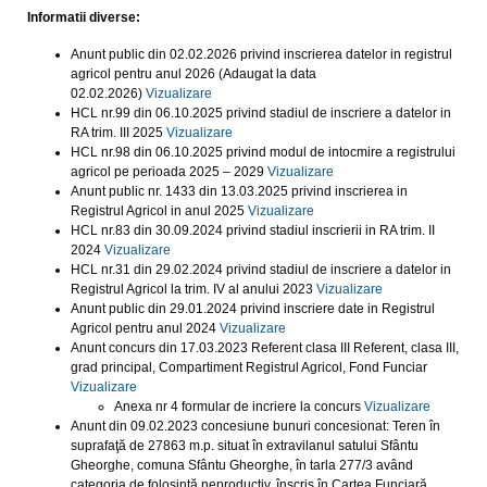
Informatii diverse:
Anunt public din 02.02.2026 privind inscrierea datelor in registrul
agricol pentru anul 2026 (Adaugat la data
02.02.2026)
Vizualizare
HCL nr.99 din 06.10.2025 privind stadiul de inscriere a datelor in
RA trim. III 2025
Vizualizare
HCL nr.98 din 06.10.2025 privind modul de intocmire a registrului
agricol pe perioada 2025 – 2029
Vizualizare
Anunt public nr. 1433 din 13.03.2025 privind inscrierea in
Registrul Agricol in anul 2025
Vizualizare
HCL nr.83 din 30.09.2024 privind stadiul inscrierii in RA trim. II
2024
Vizualizare
HCL nr.31 din 29.02.2024 privind stadiul de inscriere a datelor in
Registrul Agricol la trim. IV al anului 2023
Vizualizare
Anunt public din 29.01.2024 privind inscriere date in Registrul
Agricol pentru anul 2024
Vizualizare
Anunt concurs din 17.03.2023 Referent clasa III Referent, clasa III,
grad principal, Compartiment Registrul Agricol, Fond Funciar
Vizualizare
Anexa nr 4 formular de incriere la concurs
Vizualizare
Anunt din 09.02.2023 concesiune bunuri concesionat: Teren în
suprafaţă de 27863 m.p. situat în extravilanul satului Sfântu
Gheorghe, comuna Sfântu Gheorghe, în tarla 277/3 având
categoria de folosinţă neproductiv, înscris în Cartea Funciară