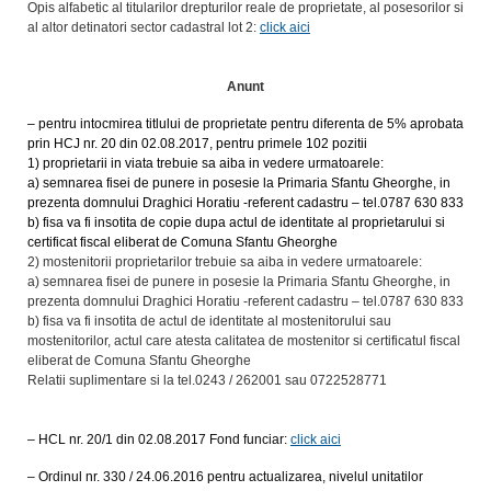
Opis alfabetic al titularilor drepturilor reale de proprietate, al posesorilor si
al altor detinatori sector cadastral lot 2:
click aici
Anunt
– pentru intocmirea titlului de proprietate pentru diferenta de 5% aprobata
prin HCJ nr.
20 din 02.08.2017, pentru primele 102 pozitii
1) proprietarii in viata trebuie sa aiba in vedere urmatoarele:
a) semnarea fisei de punere in posesie la Primaria Sfantu Gheorghe, in
prezenta domnului Draghici Horatiu -referent cadastru – tel.0787 630 833
b) fisa va fi insotita de copie dupa actul de identitate al proprietarului si
certificat fiscal eliberat de Comuna Sfantu Gheorghe
2) mostenitorii proprietarilor trebuie sa aiba in vedere urmatoarele:
a) semnarea fisei de punere in posesie la Primaria Sfantu Gheorghe, in
prezenta domnului Draghici Horatiu -referent cadastru – tel.0787 630 833
b) fisa va fi insotita de actul de identitate al mostenitorului sau
mostenitorilor, actul care atesta calitatea de mostenitor si certificatul fiscal
eliberat de Comuna Sfantu Gheorghe
Relatii suplimentare si la tel.0243 / 262001 sau 0722528771
– HCL nr. 20/1 din 02.08.2017 Fond funciar:
click aici
– Ordinul nr. 330 / 24.06.2016 pentru actualizarea, nivelul unitatilor