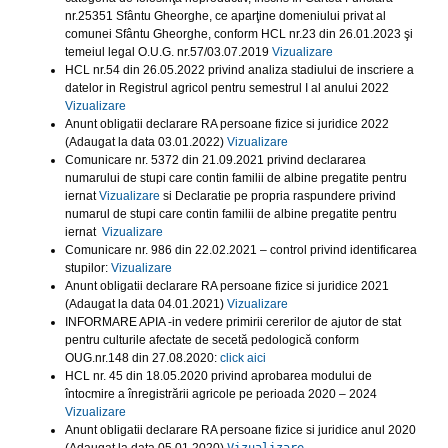
nr.25351 Sfântu Gheorghe, ce aparţine domeniului privat al
comunei Sfântu Gheorghe, conform HCL nr.23 din 26.01.2023 şi
temeiul legal O.U.G. nr.57/03.07.2019
Vizualizare
HCL nr.54 din 26.05.2022 privind analiza stadiului de inscriere a
datelor in Registrul agricol pentru semestrul I al anului 2022
Vizualizare
Anunt obligatii declarare RA persoane fizice si juridice 2022
(Adaugat la data 03.01.2022)
Vizualizare
Comunicare nr. 5372 din 21.09.2021 privind declararea
numarului de stupi care contin familii de albine pregatite pentru
iernat
Vizualizare
si Declaratie pe propria raspundere privind
numarul de stupi care contin familii de albine pregatite pentru
iernat
Vizualizare
Comunicare nr. 986 din 22.02.2021 – control privind identificarea
stupilor:
Vizualizare
Anunt obligatii declarare RA persoane fizice si juridice 2021
(Adaugat la data 04.01.2021)
Vizualizare
INFORMARE APIA -in vedere primirii cererilor de ajutor de stat
pentru culturile afectate de secetă pedologică conform
OUG.nr.148 din 27.08.2020:
click aici
HCL nr. 45 din 18.05.2020 privind aprobarea modului de
întocmire a înregistrării agricole pe perioada 2020 – 2024
Vizualizare
Anunt obligatii declarare RA persoane fizice si juridice anul 2020