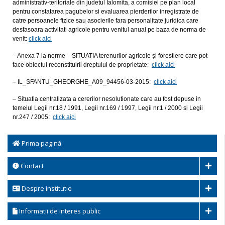
administrativ-teritoriale din judetul Ialomita, a comisiei pe plan local
pentru constatarea pagubelor si evaluarea pierderilor inregistrate de
catre persoanele fizice sau asocierile fara personalitate juridica care
desfasoara activitati agricole pentru venitul anual pe baza de norma de
venit:
click aici
– Anexa 7 la norme – SITUATIA terenurilor agricole și forestiere care pot
face obiectul reconstituirii dreptului de proprietate:
click aici
– IL_SFANTU_GHEORGHE_A09_94456-03-2015:
click aici
– Situatia centralizata a cererilor nesolutionate care au fost depuse in
temeiul Legii nr.18 / 1991, Legii nr.169 / 1997, Legii nr.1 / 2000 si Legii
nr.247 / 2005:
click aici
Prima pagină
Contact
Despre institutie
Informatii de interes public