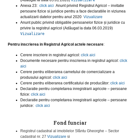
(Adaugat la data 05.01.2020)
Vizualizare
Anexa 23:
click aici
Anunt privind Registrul Agricol – invitatie
persoane fizice si juridice pentru a face declaratiile in viziunea
actualizarii datelor pentru anul 2020
Vizualizare
Anunt public privind obligatiile persoanelor fizice și juridice cu
privire la registrul agricol (Adăugat la data 06.03.2019)
Vizualizare
Pentru inscrierea in Registrul Agricol actele necesare
:
Cerere inscriere in registrul agricol:
click aici
Documente necesare pentru inscrierea in registrul agricol:
click
aici
Cerere pentru eliberarea carnetului de comercializare a
produsului agricol:
click aici
Cerere pentru eliberarea certificatului de producător:
click aici
Declaratie pentru completarea inregistrarii agricole – persoane
fizice:
click aici
Declaratie pentru completarea inregistrarii agricole – persoane
juridice:
click aici
Fond funciar
Registrul cadastral al imobilelor Sfântu Gheorghe – Sector
cadastral nr. 27
Vizualizare
si