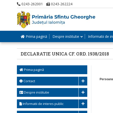
0243-262001
0243-262224
Prima pagină
Despre institutie
Informatii de in
DECLARATIE UNICA CF. ORD. 1938/2018
Prima pagină
Persoan
Contact
Despre institutie
Informatii de interes public