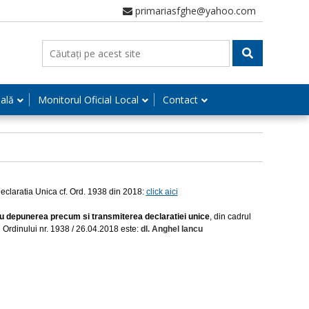
primariasfghe@yahoo.com
nală
Monitorul Oficial Local
Contact
eclaratia Unica cf. Ord. 1938 din 2018:
click aici
au depunerea precum si transmiterea declaratiei unice
,
din cadrul
l Ordinului nr. 1938 / 26.04.2018 este:
dl. Anghel Iancu