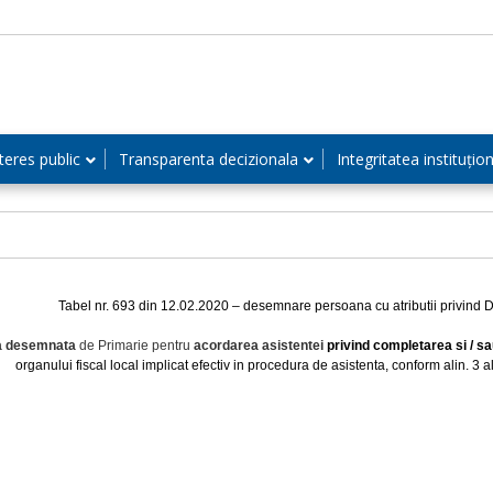
teres public
Transparenta decizionala
Integritatea instituțio
Tabel nr. 693 din 12.02.2020 – desemnare persoana cu atributii privind D
a desemnata
de Primarie pentru
acordarea asistentei
privind completarea si / s
organului fiscal local implicat efectiv in procedura de asistenta,
conform alin. 3 a