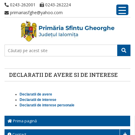
0243-262001
0243-262224
primariasfghe@yahoo.com
DECLARATII DE AVERE SI DE INTERESE
Declaratii de avere
Declaratii de interese
Declaratii de interese personale
Prima pagină
Contact