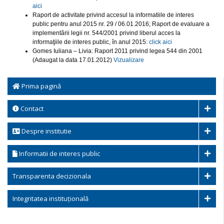
aici
Raport de activitate privind accesul la informatiile de interes
public pentru anul 2015 nr. 29 / 06.01.2016; Raport de evaluare a
implementării legii nr. 544/2001 privind liberul acces la
informaţiile de interes public, în anul 2015:
click aici
Gomes Iuliana – Livia: Raport 2011 privind legea 544 din 2001
(Adaugat la data 17.01.2012)
Vizualizare
Prima pagină
Contact
Despre institutie
Informatii de interes public
Transparenta decizionala
Integritatea instituțională