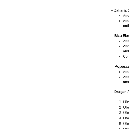
–
Zaharia 
Ane
Ane
ord
–
Bica Ele
Ane
Ane
ord
Com
–
Popesc
Ane
Ane
ord
–
Dragan A
Ofe
Ofe
Ofe
Ofe
Ofe