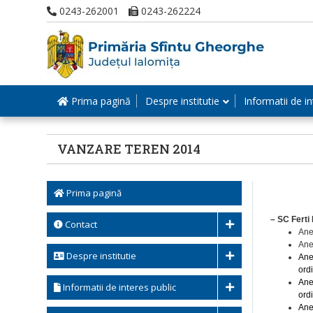
0243-262001
0243-262224
Prima pagină
Despre institutie
Informatii de in
VANZARE TEREN 2014
Prima pagină
– SC Ferti
Contact
Ane
Ane
Despre institutie
Ane
ord
Ane
Informatii de interes public
ord
Ane