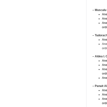
– Muscalu 
Ane
Ane
Ane
ord
– Tudorach
Ane
Ane
ord
– Aldea I. 
Ane
Ane
Ane
ord
Ane
– Panait A
Ane
Ane
Ane
ord