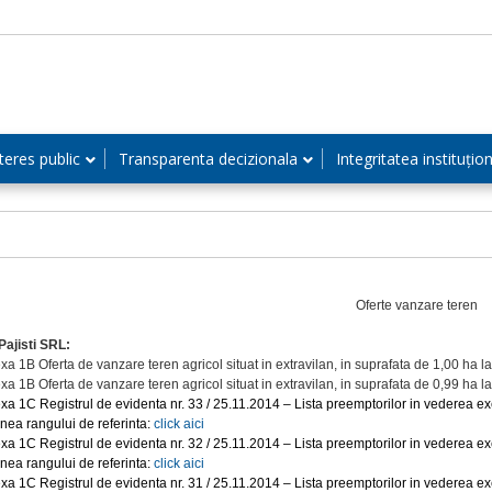
teres public
Transparenta decizionala
Integritatea instituțio
Oferte vanzare teren
 Pajisti SRL:
xa 1B Oferta de vanzare teren agricol situat in extravilan, in suprafata de 1,00 ha la
xa 1B Oferta de vanzare teren agricol situat in extravilan, in suprafata de 0,99 ha la
xa 1C Registrul de evidenta nr. 33 / 25.11.2014 – Lista preemptorilor in vederea exe
inea rangului de referinta:
click aici
xa 1C Registrul de evidenta nr. 32 / 25.11.2014 – Lista preemptorilor in vederea exe
inea rangului de referinta:
click aici
xa 1C Registrul de evidenta nr. 31 / 25.11.2014 – Lista preemptorilor in vederea exe