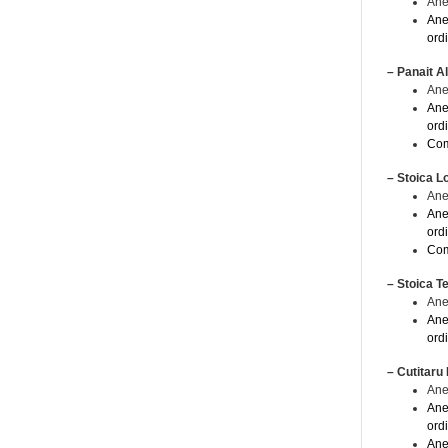
Ane
Ane
ord
– Panait A
Ane
Ane
ord
Com
– Stoica L
Ane
Ane
ord
Com
– Stoica T
Ane
Ane
ord
– Cutitaru
Ane
Ane
ord
Ane