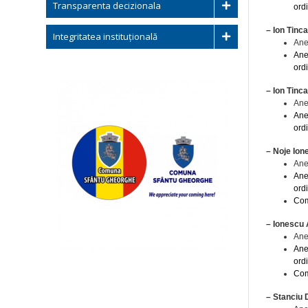
Transparenta decizionala
ord
– Ion Tinc
Integritatea instituțională
Ane
Ane
ord
– Ion Tinc
Ane
Ane
ord
– Noje Io
Ane
Ane
ord
Com
– Ionescu
Ane
Ane
ord
Com
– Stanciu