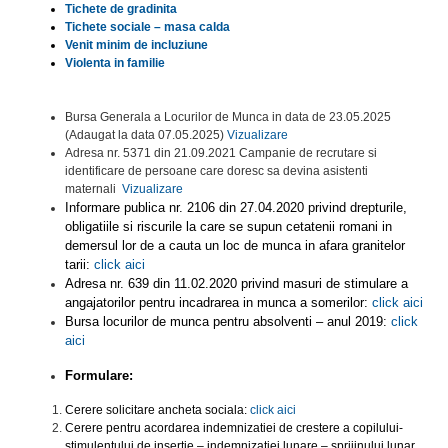
Tichete de gradinita
Tichete sociale – masa calda
Venit minim de incluziune
Violenta in familie
Bursa Generala a Locurilor de Munca in data de 23.05.2025
(Adaugat la data 07.05.2025)
Vizualizare
Adresa nr. 5371 din 21.09.2021 Campanie de recrutare si
identificare de persoane care doresc sa devina asistenti
maternali
Vizualizare
Informare publica nr. 2106 din 27.04.2020 privind drepturile,
obligatiile si riscurile la care se supun cetatenii romani in
demersul lor de a cauta un loc de munca in afara granitelor
tarii:
click aici
Adresa nr. 639 din 11.02.2020 privind masuri de stimulare a
angajatorilor pentru incadrarea in munca a somerilor:
click aici
Bursa locurilor de munca pentru absolventi – anul 2019:
click
aici
Formulare:
Cerere solicitare ancheta sociala:
click aici
Cerere pentru acordarea indemnizatiei de crestere a copilului-
stimulentului de insertie – indemnizatiei lunare – sprijinului lunar