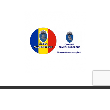
Copyright © 2026 Primaria Sfantu Gheorghe. Toate drepturile
rezervate.
Utilizare cookie-uri
GDPR