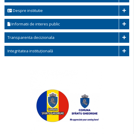
Despre institutie
Informatii de interes public
Transparenta decizionala
Integritatea instituțională