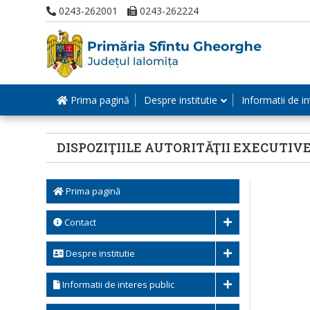
0243-262001
0243-262224
Prima pagină
Despre institutie
Informatii de in
DISPOZIŢIILE AUTORITĂŢII EXECUTIV
Prima pagină
Contact
Despre institutie
Informatii de interes public