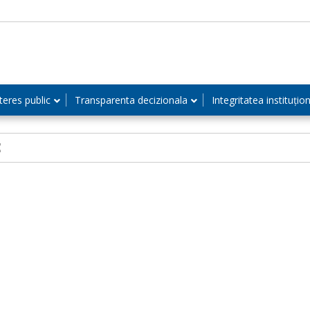
teres public
Transparenta decizionala
Integritatea instituțio
E