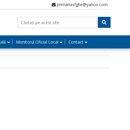
primariasfghe@yahoo.com
nală
Monitorul Oficial Local
Contact