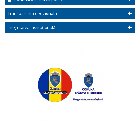
Transparenta decizionala
Integritatea instituțională