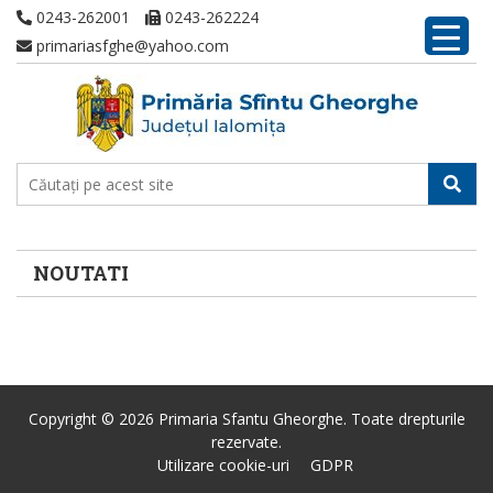
0243-262001
0243-262224
primariasfghe@yahoo.com
NOUTATI
Copyright © 2026 Primaria Sfantu Gheorghe. Toate drepturile
rezervate.
Utilizare cookie-uri
GDPR